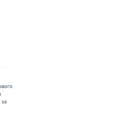
ового
ы
 за