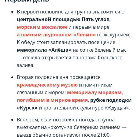
В первой половине дня группа знакомится с
центральной площадью Пять углов
,
морским вокзалом
и первым в мире
атомным ледоколом «Ленин»
(с экскурсией).
К обеду стоит запланировать посещение
мемориала «Алёша»
на сопке Зеленый мыс
— отсюда открывается панорама Кольского
залива.
Вторая половина дня посвящается
краеведческому музею
и памятникам,
связанным с морем:
мемориалу морякам,
погибшим в мирное время
,
рубке подлодки
«Курск»
и трогательной скульптуре «Ждущая».
Вечером, если позволяет погода, группа
выезжает на «охоту» за Северным сиянием —
выезд обычно организуют после 21:00.