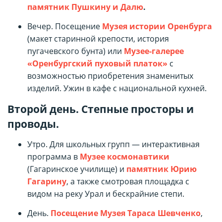
па
мятник Пушкину и Далю
.
Вечер. Посещение
Музея истории Оренбурга
(макет старинной крепости, история
пугачевского бунта) или
Музее-галерее
«Оренбургский пуховый платок»
с
возможностью приобретения знаменитых
изделий. Ужин в кафе с национальной кухней.
Второй день. Степные просторы и
проводы.
Утро. Для школьных групп — интерактивная
программа в
Музее космонавтики
(Гагаринское училище) и
памятник Юрию
Гагарину
, а также смотровая площадка с
видом на реку Урал и бескрайние степи.
День.
Посещение Музея Тараса Шевченк
о
,