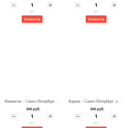
шт.
шт.
Заказать
Заказать
Наманган – Санкт-Петербург: услуга оформления билета на самолёт
Карши – Санкт-Петербург: услуга оформления билета на самолёт
300 руб.
300 руб.
шт.
шт.