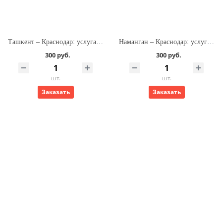
Ташкент – Краснодар: услуга оформления билета на самолёт
Наманган – Краснодар: услуга оформления билета на самолёт
300 руб.
300 руб.
шт.
шт.
Заказать
Заказать