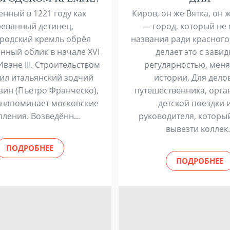
нный в 1221 году как
Киров, он же Вятка, он 
ревянный детинец,
— город, который не
родский кремль обрёл
названия ради красного
нный облик в начале XVI
делает это с зави
Иване III. Строительством
регулярностью, меня
ил итальянский зодчий
истории. Для дело
зин (Пьетро Франческо),
путешественника, орга
 напоминает московские
детской поездки 
пления. Возведённ...
руководителя, которы
вывезти коллек.
ПОДРОБНЕЕ
ПОДРОБНЕЕ