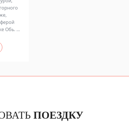
турой,
горного
же,
сферой
 Обь. ...
ОВАТЬ
ПОЕЗДКУ