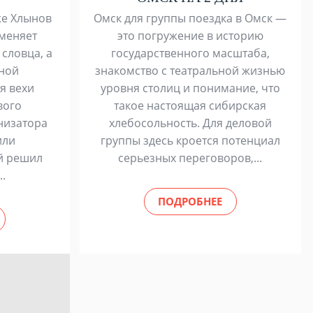
же Хлынов
Омск для группы поездка в Омск —
 меняет
это погружение в историю
 словца, а
государственного масштаба,
дной
знакомство с театральной жизнью
я вехи
уровня столиц и понимание, что
вого
такое настоящая сибирская
низатора
хлебосольность. Для деловой
или
группы здесь кроется потенциал
й решил
серьезных переговоров,...
..
ПОДРОБНЕЕ