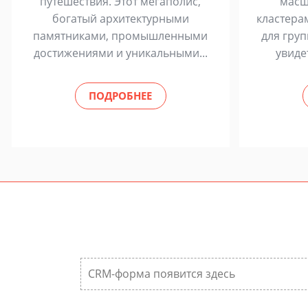
путешествия. Этот мегаполис,
масш
богатый архитектурными
кластера
памятниками, промышленными
для груп
достижениями и уникальными...
увиде
ПОДРОБНЕЕ
CRM-форма появится здесь