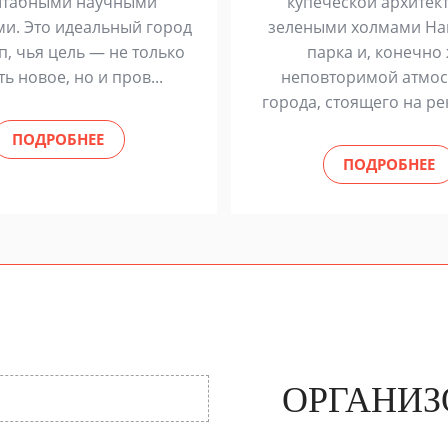
табными научными
купеческой архитек
ми. Это идеальный город
зелеными холмами На
п, чья цель — не только
парка и, конечно 
ть новое, но и пров...
неповторимой атмо
города, стоящего на реке
ПОДРОБНЕЕ
ПОДРОБНЕЕ
ОРГАНИЗ