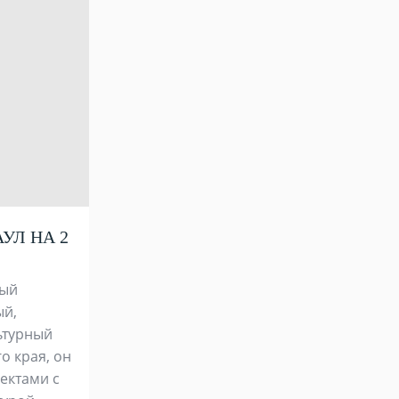
УЛ НА 2
ный
ый,
ьтурный
о края, он
пектами с