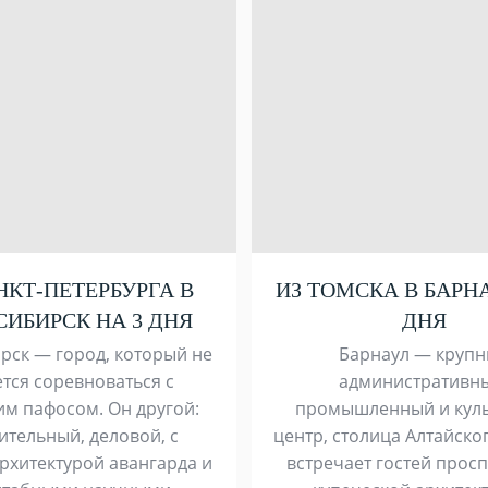
НКТ-ПЕТЕРБУРГА В
ИЗ ТОМСКА В БАРНА
ИБИРСК НА 3 ДНЯ
ДНЯ
рск — город, который не
Барнаул — круп
тся соревноваться с
административн
им пафосом. Он другой:
промышленный и кул
ительный, деловой, с
центр, столица Алтайског
рхитектурой авангарда и
встречает гостей прос