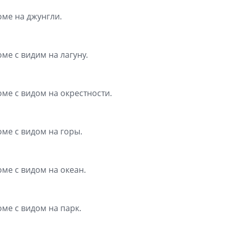
оме на джунгли.
ме с видим на лагуну.
оме с видом на окрестности.
оме с видом на горы.
оме с видом на океан.
оме с видом на парк.