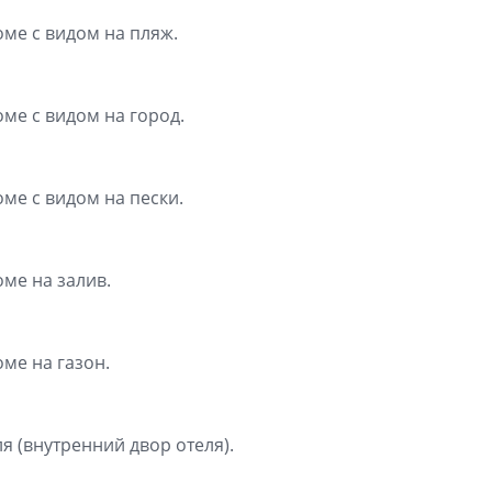
оме с видом на пляж.
оме с видом на город.
оме с видом на пески.
оме на залив.
оме на газон.
я (внутренний двор отеля).