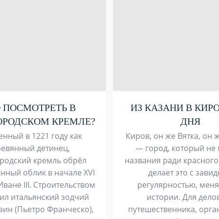
 ПОСМОТРЕТЬ В
ИЗ КАЗАНИ В КИРО
РОДСКОМ КРЕМЛЕ?
ДНЯ
нный в 1221 году как
Киров, он же Вятка, он 
ревянный детинец,
— город, который не
родский кремль обрёл
названия ради красного
нный облик в начале XVI
делает это с зави
Иване III. Строительством
регулярностью, меня
ил итальянский зодчий
истории. Для дело
зин (Пьетро Франческо),
путешественника, орга