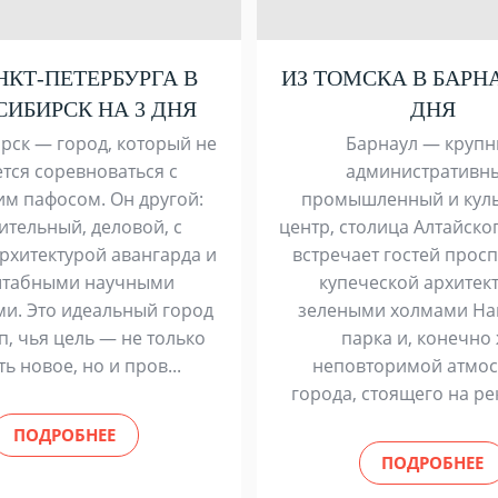
НКТ-ПЕТЕРБУРГА В
ИЗ ТОМСКА В БАРНА
ИБИРСК НА 3 ДНЯ
ДНЯ
рск — город, который не
Барнаул — круп
тся соревноваться с
административн
им пафосом. Он другой:
промышленный и кул
ительный, деловой, с
центр, столица Алтайског
рхитектурой авангарда и
встречает гостей прос
табными научными
купеческой архитек
ми. Это идеальный город
зелеными холмами На
п, чья цель — не только
парка и, конечно 
ть новое, но и пров...
неповторимой атмо
города, стоящего на реке
ПОДРОБНЕЕ
ПОДРОБНЕЕ