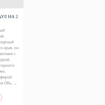
УЛ НА 2
ный
ый,
ьтурный
о края, он
пектами с
турой,
горного
же,
сферой
 Обь. ...