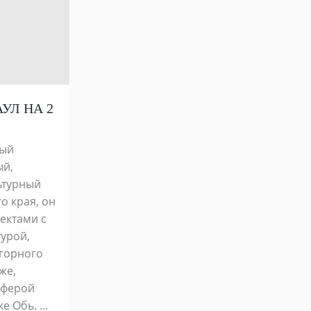
УЛ НА 2
ный
ый,
ьтурный
о края, он
пектами с
турой,
горного
же,
сферой
 Обь. ...