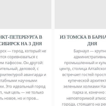
НКТ-ПЕТЕРБУРГА В
ИЗ ТОМСКА В БАРНА
ИБИРСК НА 3 ДНЯ
ДНЯ
рск — город, который не
Барнаул — круп
тся соревноваться с
административн
им пафосом. Он другой:
промышленный и кул
ительный, деловой, с
центр, столица Алтайског
рхитектурой авангарда и
встречает гостей прос
табными научными
купеческой архитек
ми. Это идеальный город
зелеными холмами На
п, чья цель — не только
парка и, конечно 
ть новое, но и пров...
неповторимой атмо
города, стоящего на реке