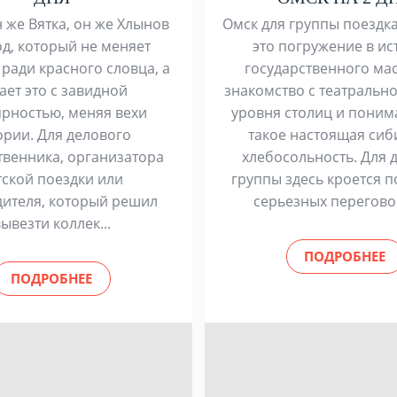
н же Вятка, он же Хлынов
Омск для группы поездк
д, который не меняет
это погружение в и
ради красного словца, а
государственного ма
ает это с завидной
знакомство с театральн
ярностью, меняя вехи
уровня столиц и поним
ории. Для делового
такое настоящая сиб
твенника, организатора
хлебосольность. Для 
тской поездки или
группы здесь кроется 
дителя, который решил
серьезных переговор
ывезти коллек...
ПОДРОБНЕЕ
ПОДРОБНЕЕ