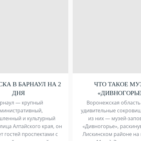
СКА В БАРНАУЛ НА 2
ЧТО ТАКОЕ МУ
ДНЯ
«ДИВНОГОРЬЕ
рнаул — крупный
Воронежская область
министративный,
удивительные сокровищ
ленный и культурный
из них — музей-запо
олица Алтайского края, он
«Дивногорье», раскину
т гостей проспектами с
Лискинском районе на