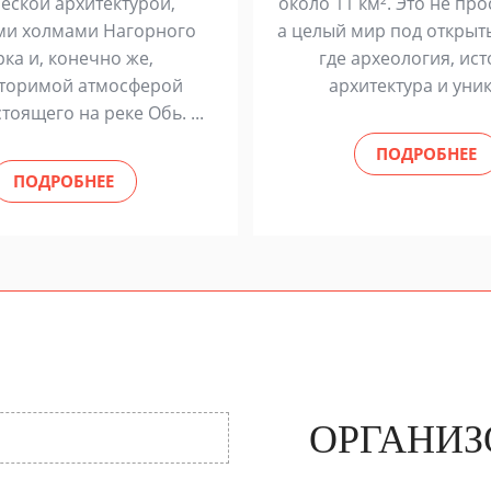
еской архитектурой,
около 11 км². Это не про
ми холмами Нагорного
а целый мир под открыт
рка и, конечно же,
где археология, ист
торимой атмосферой
архитектура и уника
стоящего на реке Обь. ...
ПОДРОБНЕЕ
ПОДРОБНЕЕ
ОРГАНИЗ