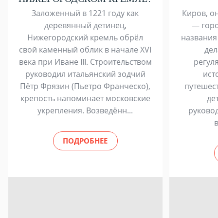
Заложенный в 1221 году как
Киров, о
деревянный детинец,
— горо
Нижегородский кремль обрёл
названия 
свой каменный облик в начале XVI
дел
века при Иване III. Строительством
регул
руководил итальянский зодчий
ист
Пётр Фрязин (Пьетро Франческо),
путешес
крепость напоминает московские
де
укрепления. Возведённ...
руково
в
ПОДРОБНЕЕ