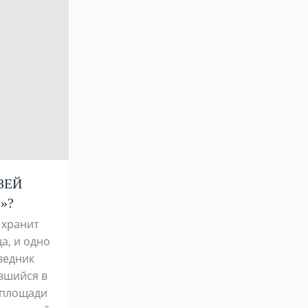
ЗЕЙ
»?
 хранит
а, и одно
ведник
вшийся в
 площади