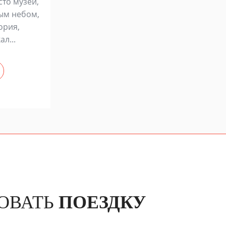
сто музей,
ым небом,
ория,
л...
ОВАТЬ
ПОЕЗДКУ