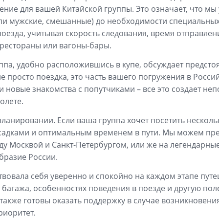
ние для вашей Китайской группы. Это означает, что мы 
 или мужские, смешанные) до необходимости специальных
зда, учитывая скорость следования, время отправлени
к рестораны или вагоны-бары.
уппа, удобно расположившись в купе, обсуждает предсто
 просто поездка, это часть вашего погружения в Россий
и новые знакомства с попутчиками – все это создает не
олете.
планировании. Если ваша группа хочет посетить нескол
адками и оптимальным временем в пути. Мы можем пре
у Москвой и Санкт-Петербургом, или же на легендарные
бразие России.
ствовала себя уверенно и спокойно на каждом этапе пут
багажа, особенностях поведения в поезде и другую по
акже готовы оказать поддержку в случае возникновени
риоритет.