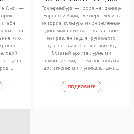
а в Омск —
Екатеринбург — город на границе
сторию
Европы и Азии, где переплелись
сштаба,
история, культура и современная
ой жизнью
динамика жизни, — идеальное
ание, что
направление для группового
ирская
путешествия. Этот мегаполис,
деловой
богатый архитектурными
потенциал
памятниками, промышленными
ов,...
достижениями и уникальными...
ПОДРОБНЕЕ